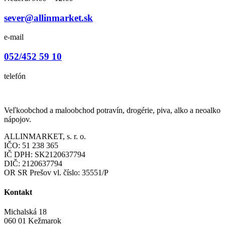
sever@allinmarket.sk
e-mail
052/452 59 10
telefón
Veľkoobchod a maloobchod potravín, drogérie, piva, alko a neoalko
nápojov.
ALLINMARKET, s. r. o.
IČO: 51 238 365
IČ DPH: SK2120637794
DIČ: 2120637794
OR SR Prešov vl. číslo: 35551/P
Kontakt
Michalská 18
060 01 Kežmarok