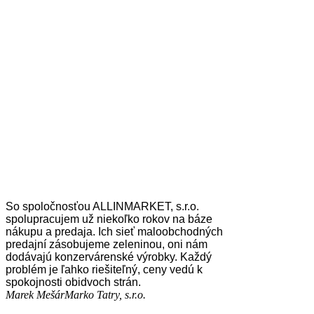
So spoločnosťou ALLINMARKET, s.r.o.
spolupracujem už niekoľko rokov na báze
nákupu a predaja. Ich sieť maloobchodných
predajní zásobujeme zeleninou, oni nám
dodávajú konzervárenské výrobky. Každý
problém je ľahko riešiteľný, ceny vedú k
spokojnosti obidvoch strán.
Marek Mešár
Marko Tatry, s.r.o.