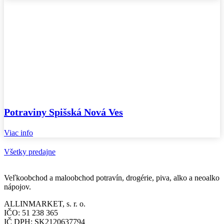
Potraviny Spišská Nová Ves
Viac info
Všetky predajne
Veľkoobchod a maloobchod potravín, drogérie, piva, alko a neoalko
nápojov.
ALLINMARKET, s. r. o.
IČO: 51 238 365
IČ DPH: SK2120637794