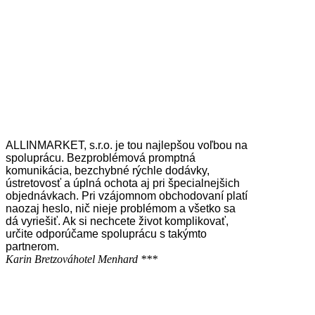
ALLINMARKET, s.r.o. je tou najlepšou voľbou na
spoluprácu. Bezproblémová promptná
komunikácia, bezchybné rýchle dodávky,
ústretovosť a úplná ochota aj pri špecialnejšich
objednávkach. Pri vzájomnom obchodovaní platí
naozaj heslo, nič nieje problémom a všetko sa
dá vyriešiť. Ak si nechcete život komplikovať,
určite odporúčame spoluprácu s takýmto
partnerom.
Karin Bretzová
hotel Menhard ***