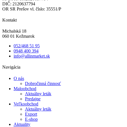
DIČ: 2120637794
OR SR Prešov vl. číslo: 35551/P
Kontakt
Michalská 18
060 01 Kežmarok
052/468 51 95
0948 400 394
info@allinmarket.sk
Navigácia
O nás
Dobročinná činnosť
Maloobchod
Aktuálny leták
Predajne
Veľkoobchod
Aktuálny leták
Export
E-shop
Aktuality